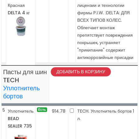
Красная
лицензии и технологии
DELTA 4 кг
фирмы P.I.W. :DELTA: ДЛЯ
ВСЕХ ТИПОВ КОЛЕС.
Облегчает монтаж
препятствует повреждения
покрышек, устраняет
"прикипание" содержит
антикоррозийные присадки
Пасты для шин
ДОБАВИТЬ В КОРЗИНУ
TECH
Уплотнитель
бортов
5
Есть
Уплотнитель
914.78
TECH. Уплотнитель бортов 1
BEAD
л.
SEALER 735