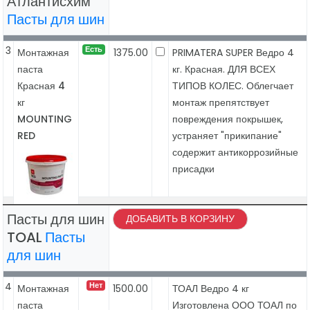
Атлантисхим
Пасты для шин
3
Есть
Монтажная
1375.00
PRIMATERA SUPER Ведро 4
паста
кг. Красная. ДЛЯ ВСЕХ
Красная 4
ТИПОВ КОЛЕС. Облегчает
кг
монтаж препятствует
MOUNTING
повреждения покрышек,
RED
устраняет "прикипание"
содержит антикоррозийные
присадки
Пасты для шин
ДОБАВИТЬ В КОРЗИНУ
TOAL
Пасты
для шин
4
Нет
Монтажная
1500.00
ТОАЛ Ведро 4 кг
паста
Изготовлена ООО ТОАЛ по