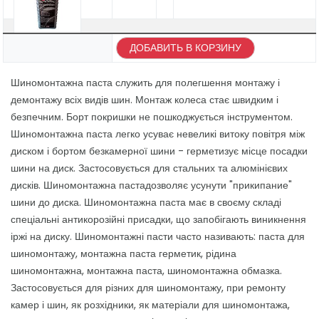
ДОБАВИТЬ В КОРЗИНУ
Шиномонтажна паста служить для полегшення монтажу і
демонтажу всіх видів шин. Монтаж колеса стає швидким і
безпечним. Борт покришки не пошкоджується інструментом.
Шиномонтажна паста легко усуває невеликі витоку повітря між
диском і бортом безкамерної шини - герметизує місце посадки
шини на диск. Застосовується для стальних та алюмінієвих
дисків. Шиномонтажна пастадозволяє усунути "прикипание"
шини до диска. Шиномонтажна паста має в своєму складі
спеціальні антикорозійні присадки, що запобігають виникнення
іржі на диску. Шиномонтажні пасти часто називають: паста для
шиномонтажу, монтажна паста герметик, рідина
шиномонтажна, монтажна паста, шиномонтажна обмазка.
Застосовується для різних для шиномонтажу, при ремонту
камер і шин, як розхідники, як матеріали для шиномонтажа,