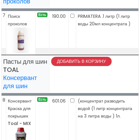
проколов
7
Есть
Поиск
190.00
PRIMATERA .1 литр (1 литр
проколов
воды 20мл концентрата )
Пасты для шин
ДОБАВИТЬ В КОРЗИНУ
TOAL
Консервант
для шин
8
Есть
Консервант
601.06
(концентрат разводить
Краска для
водой (1 литр концентрата
покрышек
на 3 литра воды ) 1л.
Toal - MIX