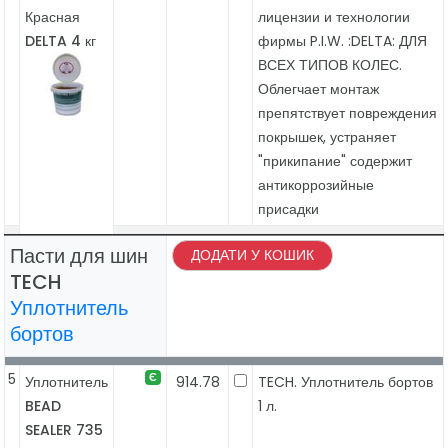
Красная
лицензии и технологии
DELTA 4 кг
фирмы P.I.W. :DELTA: ДЛЯ
ВСЕХ ТИПОВ КОЛЕС.
Облегчает монтаж
препятствует повреждения
покрышек, устраняет
"прикипание" содержит
антикоррозийные
присадки
Пасти для шин
ДОДАТИ У КОШИК
TECH
Уплотнитель
бортов
5
Є
Уплотнитель
914.78
TECH. Уплотнитель бортов
BEAD
1 л.
SEALER 735