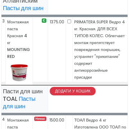
Атлантисхим
Пасты для шин
3
Є
Монтажная
1375.00
PRIMATERA SUPER Ведро 4
паста
кг. Красная. ДЛЯ ВСЕХ
Красная 4
ТИПОВ КОЛЕС. Облегчает
кг
монтаж препятствует
MOUNTING
повреждения покрышек,
RED
устраняет "прикипание"
содержит
антикоррозийные
присадки
Пасти для шин
ДОДАТИ У КОШИК
TOAL
Пасты
для шин
4
Немає
Монтажная
1500.00
ТОАЛ Ведро 4 кг
паста
Изготовлена ООО ТОАЛ по