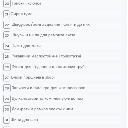
Грибки і кілочки
20
Cирая гума.
21
Швидкороз'эмні з'єднання і фітінги до них
22
Шнуры и шила для ремонта ската
23
Пакет для коліс
24
Рукавички маслостойкие і трикотажні
25
Фітинг для з'єднання пластикових труб
26
Блоки поршневі в зборі.
27
Запчасти и фильтра для компрессоров
28
Вулканізатори та комплектуючі до них
29
Домкрати и ремкомплекты к ним
30
Шипи для шин
31