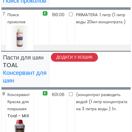
Поиск проколов
7
Є
Поиск
190.00
PRIMATERA .1 литр (1 литр
проколов
воды 20мл концентрата )
Пасти для шин
ДОДАТИ У КОШИК
TOAL
Консервант для
шин
8
Є
Консервант
601.06
(концентрат разводить
Краска для
водой (1 литр концентрата
покрышек
на 3 литра воды ) 1л.
Toal - MIX