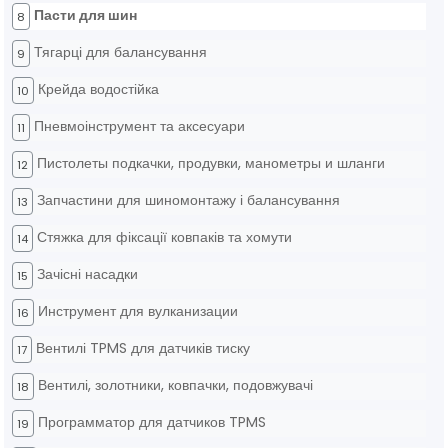
Пасти для шин
8
Тягарці для балансування
9
Крейда водостійка
10
Пневмоінструмент та аксесуари
11
Пистолеты подкачки, продувки, манометры и шланги
12
Запчастини для шиномонтажу і балансування
13
Стяжка для фіксації ковпаків та хомути
14
Зачісні насадки
15
Инструмент для вулканизации
16
Вентилі TPMS для датчиків тиску
17
Вентилі, золотники, ковпачки, подовжувачі
18
Программатор для датчиков TPMS
19