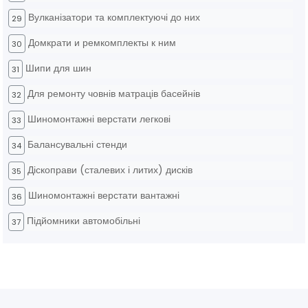
Вулканізатори та комплектуючі до них
29
Домкрати и ремкомплекты к ним
30
Шипи для шин
31
Для ремонту човнів матраців басейнів
32
Шиномонтажні верстати легкові
33
Балансувальні стенди
34
Діскоправи (сталевих і литих) дисків
35
Шиномонтажні верстати вантажні
36
Підйомники автомобільні
37