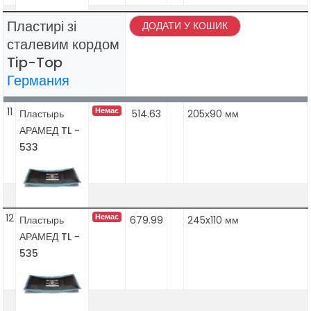
Пластирі зі
ДОДАТИ У КОШИК
сталевим кордом
Tip-Top
Германия
11
Немає
Пластырь
514.63
205х90 мм
АРАМЕД TL -
533
12
Немає
Пластырь
679.99
245x110 мм
АРАМЕД TL -
535