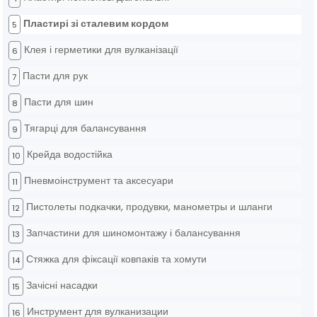
Пластирі зі сталевим кордом
5
Клея і герметики для вулканізації
6
Пасти для рук
7
Пасти для шин
8
Тягарці для балансування
9
Крейда водостійка
10
Пневмоінструмент та аксесуари
11
Пистолеты подкачки, продувки, манометры и шланги
12
Запчастини для шиномонтажу і балансування
13
Стяжка для фіксації ковпаків та хомути
14
Зачісні насадки
15
Инструмент для вулканизации
16