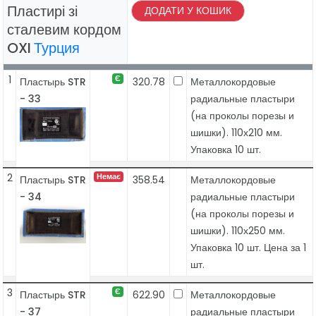
Пластирі зі
ДОДАТИ У КОШИК
сталевим кордом
OXI
Турция
1
Є
Пластырь STR
320.78
Металлокордовые
- 33
радиальные пластыри
(на проколы порезы и
шишки). 110х210 мм.
Упаковка 10 шт.
2
Немає
Пластырь STR
358.54
Металлокордовые
- 34
радиальные пластыри
(на проколы порезы и
шишки). 110х250 мм.
Упаковка 10 шт. Цена за 1
шт.
3
Є
Пластырь STR
622.90
Металлокордовые
- 37
радиальные пластыри