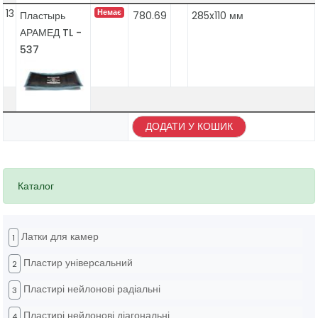
13
Немає
Пластырь
780.69
285x110 мм
АРАМЕД TL -
537
ДОДАТИ У КОШИК
Каталог
Латки для камер
1
Пластир універсальний
2
Пластирі нейлонові радіальні
3
Пластирі нейлонові діагональні
4