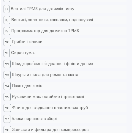
Вентилі TPMS для датчиків тиску
17
Вентилі, золотники, ковпачки, подовжувачі
18
Программатор для датчиков TPMS
19
Грибки і кілочки
20
Cирая гума.
21
Швидкороз'эмні з'єднання і фітінги до них
22
Шнуры и шила для ремонта ската
23
Пакет для коліс
24
Рукавички маслостойкие і трикотажні
25
Фітинг для з'єднання пластикових труб
26
Блоки поршневі в зборі.
27
Запчасти и фильтра для компрессоров
28