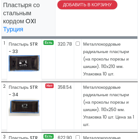
Пластыря со
ДОБАВИТЬ В КОРЗИНУ
стальным
кордом
OXI
Турция
1
Есть
Пластырь STR
320.78
Металлокордовые
- 33
радиальные пластыри
(на проколы порезы и
шишки). 110х210 мм.
Упаковка 10 шт.
2
Нет
Пластырь STR
358.54
Металлокордовые
- 34
радиальные пластыри
(на проколы порезы и
шишки). 110х250 мм.
Упаковка 10 шт. Цена за 1
шт.
3
Есть
Пластырь STR
622.90
Металлокордовые