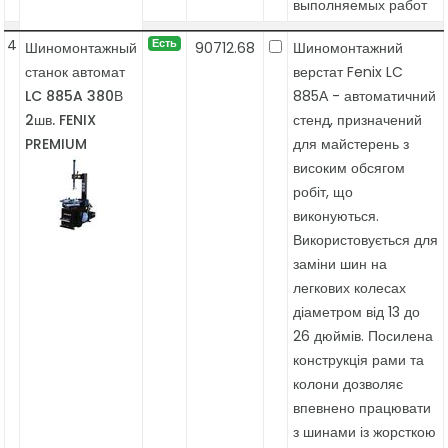
выполняемых работ
4
Есть
Шиномонтажный
90712.68
Шиномонтажний
станок автомат
верстат Fenix ​​LC
LC 885A 380В
885А - автоматичний
2шв. FENIX
стенд, призначений
PREMIUM
для майстерень з
високим обсягом
робіт, що
виконуються.
Використовується для
заміни шин на
легкових колесах
діаметром від 13 до
26 дюймів. Посилена
конструкція рами та
колони дозволяє
впевнено працювати
з шинами із жорсткою