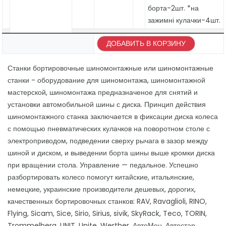
борта-2шт. *на
зажимні кулачки-4шт.
ДОБАВИТЬ В КОРЗИНУ
Станки бортировочные шиномонтажные или шиномонтажные
станки - оборудование для шиномонтажа, шиномонтажной
мастерской, шиномонтажа предназначеное для снятий и
установки автомобильной шины с диска. Принцип действия
шиномонтажного станка заключается в фиксации диска колеса
с помощью пневматических кулачков на поворотном столе с
электроприводом, подведении сверху рычага в зазор между
шиной и диском, и выведении борта шины выше кромки диска
при вращении стола. Управление — педальное. Успешно
разбортировать колесо помогут китайские, итальянские,
немецкие, украинские производители дешевых, дорогих,
качественных бортировочных станков: RAV, Ravaglioli, RINO,
Flying, Sicam, Sice, Sirio, Sirius, sivik, SkyRack, Teco, TORIN,
Trommelberg, UNIT, Unite, Werther, АвтоМен, Автостар,