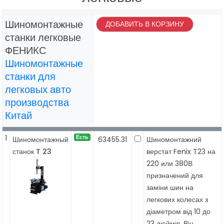
Шиномонтажные
ДОБАВИТЬ В КОРЗИНУ
станки легковые
ФЕНИКС
Шиномонтажные
станки для
легковых авто
производства
Китай
1
Есть
Шиномонтажный
63455.31
Шиномонтажний
станок T 23
верстат Fenix T23 на
220 или 380В
призначений для
заміни шин на
легкових колесах з
діаметром від 10 до
23 дюймів. Він