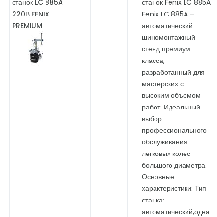
станок LC 885A
станок Fenix ​​LC 885A
220В FENIX
Fenix ​​LC 885A –
PREMIUM
автоматический
шиномонтажный
стенд премиум
класса,
разработанный для
мастерских с
высоким объемом
работ. Идеальный
выбор
профессионального
обслуживания
легковых колес
большого диаметра.
Основные
характеристики: Тип
станка:
автоматический,одна