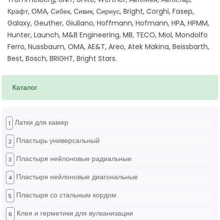
Крафт, ОМА, Сибек, Сивик, Сириус, Bright, Corghi, Fasep,
Galaxy, Geuther, Giuliano, Hoffmann, Hofmann, HPA, HPMM,
Hunter, Launch, M&B Engineering, MB, TECO, Miol, Mondolfo
Ferro, Nussbaum, OMA, AE&T, Areo, Atek Makina, Beissbarth,
Best, Bosch, BRIGHT, Bright Stars.
Каталог
Латки для камер
1
Пластырь универсальный
2
Пластыря нейлоновые радиальные
3
Пластыря нейлоновые диагональные
4
Пластыря со стальным кордом
5
Клея и герметики для вулканизации
6