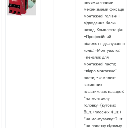
пневматичними
механізмами фіксації
монтажної голівки і
відведення балки
назад. Комплектація:
-Професійний
пістолет підкачування
коліс; -Монтувалка;
-пензлик для
монтажної пасти;
-відро монтажної
пасти; -комплект
захистних
пластикових насадок:
*на монтажну
головку-(кутових
8шт.+плоских 4шт.)
*на монтувалку-2шт.
*на лопатку віджиму