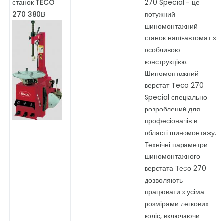
станок TECO
270 Special - це
270 380В
потужний
шиномонтажний
станок напівавтомат з
особливою
конструкцією.
Шиномонтажний
верстат Teco 270
Special спеціально
розроблений для
професіоналів в
області шиномонтажу.
Технічні параметри
шиномонтажного
верстата Теcо 270
дозволяють
працювати з усіма
розмірами легкових
коліс, включаючи