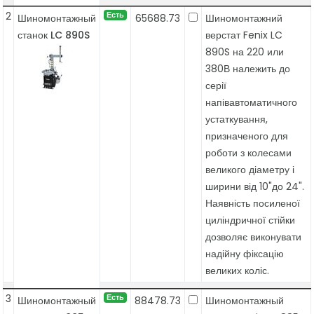
2
Есть
Шиномонтажный
65688.73
Шиномонтажний
станок LC 890S
верстат Fenix LC
890S на 220 или
380В належить до
серії
напівавтоматичного
устаткування,
призначеного для
роботи з колесами
великого діаметру і
ширини від 10"до 24".
Наявність посиленої
циліндричної стійки
дозволяє виконувати
надійну фіксацію
великих коліс.
3
Есть
Шиномонтажный
88478.73
Шиномонтажный