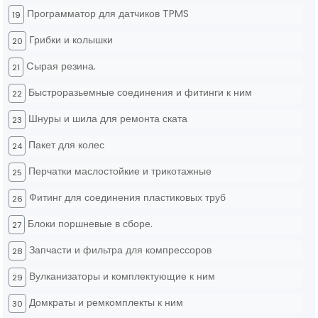
Программатор для датчиков TPMS
19
Грибки и колышки
20
Cырая резина.
21
Быстроразьемные соединения и фитинги к ним
22
Шнуры и шила для ремонта ската
23
Пакет для колес
24
Перчатки маслостойкие и трикотажные
25
Фитинг для соединения пластиковых труб
26
Блоки поршневые в сборе.
27
Запчасти и фильтра для компрессоров
28
Вулканизаторы и комплектующие к ним
29
Домкраты и ремкомплекты к ним
30