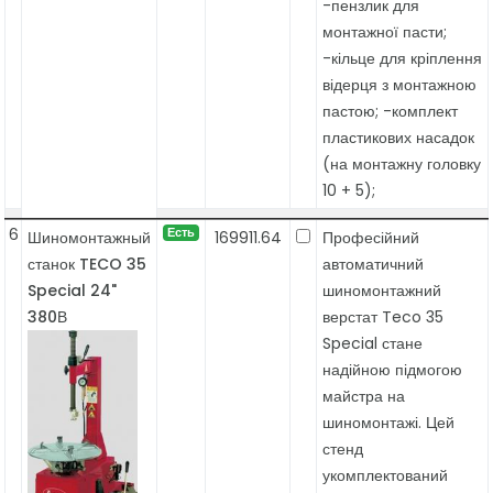
-пензлик для
монтажної пасти;
-кільце для кріплення
відерця з монтажною
пастою; -комплект
пластикових насадок
(на монтажну головку
10 + 5);
6
Есть
Шиномонтажный
169911.64
Професійний
станок TECO 35
автоматичний
Special 24"
шиномонтажний
380В
верстат Teco 35
Special стане
надійною підмогою
майстра на
шиномонтажі. Цей
стенд
укомплектований