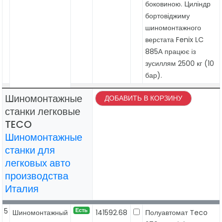
боковиною. Циліндр
бортовіджиму
шиномонтажного
верстата Fenix ​​LC
885А працює із
зусиллям 2500 кг (10
бар).
Шиномонтажные
ДОБАВИТЬ В КОРЗИНУ
станки легковые
TECO
Шиномонтажные
станки для
легковых авто
производства
Италия
5
Есть
Шиномонтажный
141592.68
Полуавтомат Teco