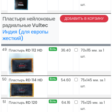
шт.
Пластыря нейлоновые
ДОБАВИТЬ В КОРЗИНУ
радиальные
Vultec
Индия (для европы
жесткий)
49
Есть
Пластырь RD 112 HD
36.40
70х115 мм. за 1
шт.
50
Есть
Пластырь RD 114 HD
54.60
75х145 мм. за 1
шт.
51
Есть
Пластырь RD 120
64.16
75х125 мм. за 1
шт.