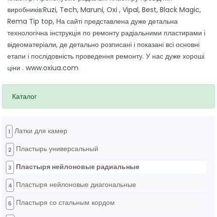
виробників:Ruzi, Tech, Maruni, Oxi , Vipal, Best, Black Magic,
Rema Tip top, На сайті представлена дуже детальна
технологічна інструкція по ремонту радіальними пластирами і
відеоматеріали, де детально розписані і показані всі основні
етапи і послідовність проведення ремонту. У нас дуже хороші
ціни . www.oxiua.com
Каталог
Латки для камер
1
Пластырь универсальный
2
Пластыря нейлоновые радиальные
3
Пластыря нейлоновые диагональные
4
Пластыря со стальным кордом
5