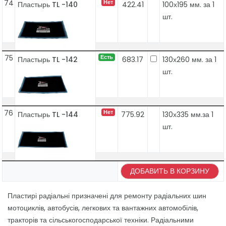
74
Нет
Пластырь TL -140
422.41
100х195 мм. за 1
шт.
75
Есть
Пластырь TL -142
683.17
130х260 мм. за 1
шт.
76
Нет
Пластырь TL -144
775.92
130х335 мм.за 1
шт.
ДОБАВИТЬ В КОРЗИНУ
Пластирі радіальні призначені для ремонту радіальних шин
мотоциклів, автобусів, легкових та вантажних автомобілів,
тракторів та сільськогосподарської техніки. Радіальними