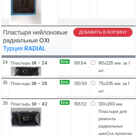
Пластыря нейлоновые
ДОБАВИТЬ В КОРЗИНУ
радиальные
OXI
Турция RADIAL
24
Есть
Пластырь SR - 24
89.64
80х225 мм. за 1
шт.
25
Есть
Пластырь SR - 28
130.59
75х335 мм. за 1
шт.
26
Есть
Пластырь SR - 42
156.52
130х260 мм.
Пластыри для
ремонта
радиальных
шин(на проколы