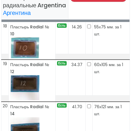
радиальные
Argentina
Аргентина
18
Есть
Пластырь Radial №
14.26
55х75 мм. за 1
10
шт.
19
Есть
Пластырь Radial №
34.37
60х105 мм. за 1
12
шт.
20
Есть
Пластырь Radial №
41.70
76х121 мм. за 1
14
шт.