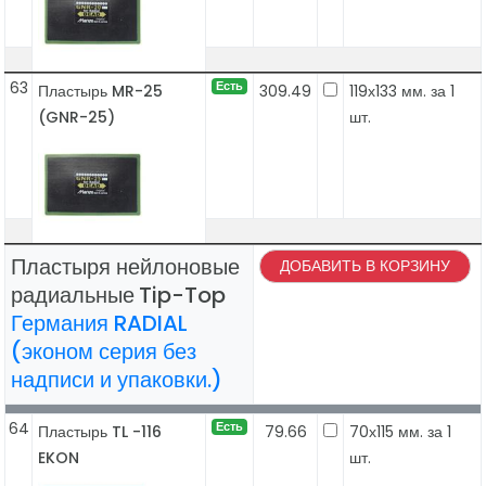
63
Есть
Пластырь MR-25
309.49
119х133 мм. за 1
(GNR-25)
шт.
Пластыря нейлоновые
ДОБАВИТЬ В КОРЗИНУ
радиальные
Tip-Top
Германия RADIAL
(эконом серия без
надписи и упаковки.)
64
Есть
Пластырь TL -116
79.66
70х115 мм. за 1
EKON
шт.