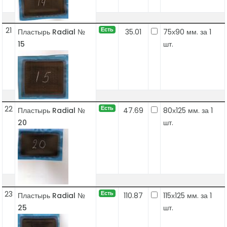
21
Есть
Пластырь Radial №
35.01
75х90 мм. за 1
15
шт.
22
Есть
Пластырь Radial №
47.69
80х125 мм. за 1
20
шт.
23
Есть
Пластырь Radial №
110.87
115х125 мм. за 1
25
шт.