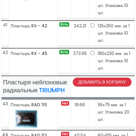
шт. Упаковка 10
шт.
41
Есть
Пластырь RX - 42
242.21
125х250 мм. за 1
шт. Упаковка 10
шт.
42
Есть
Пластырь RX - 45
373.65
180х230 мм. за 1
шт. Упаковка 10
шт.
Пластыря нейлоновые
ДОБАВИТЬ В КОРЗИНУ
радиальные
TRIUMPH
43
Нет
Пластырь RAD 110
19.66
55х75 мм. за 1
шт. Упаковка 20
шт.
44
Нет
Пластырь RAD 112
40.04
60х105 мм. за 1