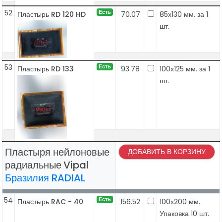
52
Есть
Пластырь RD 120 HD
70.07
85х130 мм. за 1
шт.
53
Есть
Пластырь RD 133
93.78
100х125 мм. за 1
шт.
Пластыря нейлоновые
ДОБАВИТЬ В КОРЗИНУ
радиальные
Vipal
Бразилия RADIAL
54
Есть
Пластырь RAC - 40
156.52
100х200 мм.
Упаковка 10 шт.