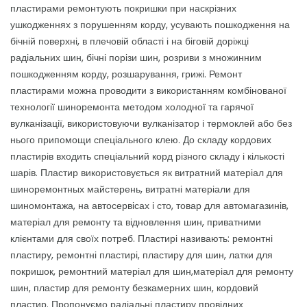
пластирами ремонтують покришки при наскрізних
ушкодженнях з порушенням корду, усувають пошкодження на
бічній поверхні, в плечовій області і на біговій доріжці
радіальних шин, бічні порізи шин, розриви з множинним
пошкодженням корду, розшарування, грижі. Ремонт
пластирами можна проводити з використанням комбінованої
технології шиноремонта методом холодної та гарячої
вулканізації, використовуючи вулканізатор і термоклей або без
нього припомощи спеціального клею. До складу кордових
пластирів входить спеціальний корд різного складу і кількості
шарів. Пластир використовується як витратний матеріал для
шиноремонтных майстерень, витратні матеріали для
шиномонтажа, на автосервісах і сто, товар для автомагазинів,
матеріал для ремонту та відновлення шин, приватними
клієнтами для своїх потреб. Пластирі називають: ремонтні
пластиру, ремонтні пластирі, пластиру для шин, латки для
покришок, ремонтний матеріал для шин,матеріал для ремонту
шин, пластир для ремонту безкамерних шин, кордовий
пластир. Пропонуємо радіальні пластиру провідних