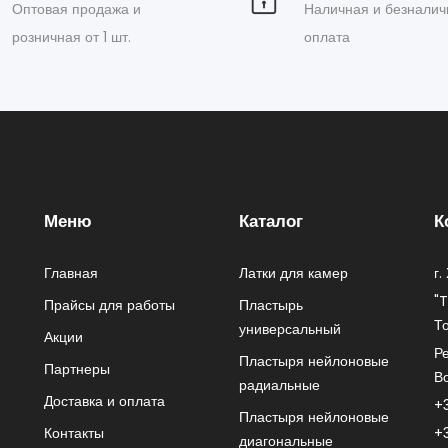
Оптовая продажа и
Наличная и безналич
розничная от 1 шт.
оплата
Меню
Каталог
К
Главная
Латки для камер
г.
"
Прайсы для работы
Пластырь
То
универсальный
Акции
Ре
Пластыря нейлоновые
Партнеры
В
радиальные
Доставка и оплата
+
Пластыря нейлоновые
Контакты
+
диагональные