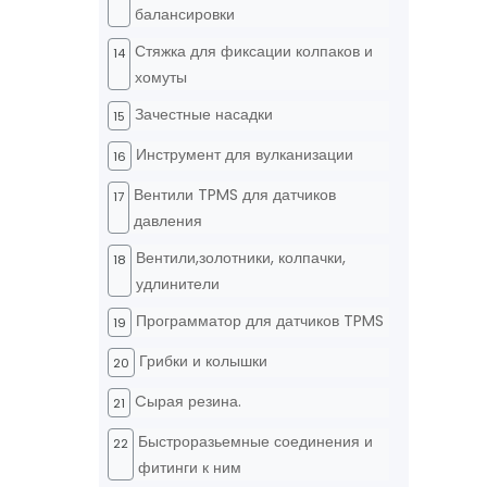
балансировки
Стяжка для фиксации колпаков и
14
хомуты
Зачестные насадки
15
Инструмент для вулканизации
16
Вентили TPMS для датчиков
17
давления
Вентили,золотники, колпачки,
18
удлинители
Программатор для датчиков TPMS
19
Грибки и колышки
20
Cырая резина.
21
Быстроразьемные соединения и
22
фитинги к ним