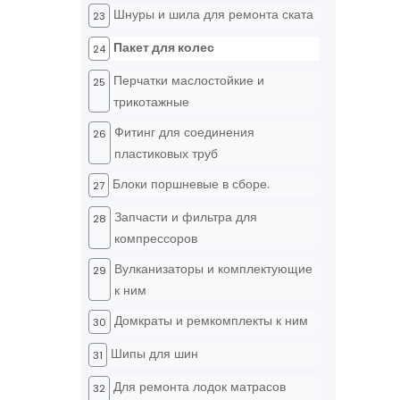
Шнуры и шила для ремонта ската
23
Пакет для колес
24
Перчатки маслостойкие и
25
трикотажные
Фитинг для соединения
26
пластиковых труб
Блоки поршневые в сборе.
27
Запчасти и фильтра для
28
компрессоров
Вулканизаторы и комплектующие
29
к ним
Домкраты и ремкомплекты к ним
30
Шипы для шин
31
Для ремонта лодок матрасов
32