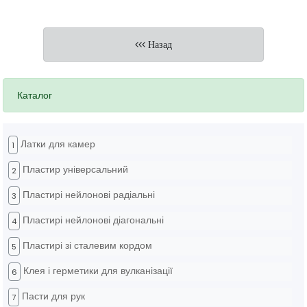
Назад
Каталог
Латки для камер
1
Пластир універсальний
2
Пластирі нейлонові радіальні
3
Пластирі нейлонові діагональні
4
Пластирі зі сталевим кордом
5
Клея і герметики для вулканізації
6
Пасти для рук
7