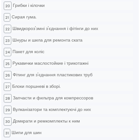
Грибки і кілочки
20
Cирая гума.
21
Швидкороз'эмні з'єднання і фітінги до них
22
Шнуры и шила для ремонта ската
23
Пакет для коліс
24
Рукавички маслостойкие і трикотажні
25
Фітинг для з'єднання пластикових труб
26
Блоки поршневі в зборі.
27
Запчасти и фильтра для компрессоров
28
Вулканізатори та комплектуючі до них
29
Домкрати и ремкомплекты к ним
30
Шипи для шин
31