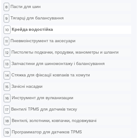
Пасти для шин
8
Тягарці для балансування
9
Крейда водостійка
10
Пневмоінструмент та аксесуари
11
Пистолеты подкачки, продувки, манометры и шланги
12
Запчастини для шиномонтажу і балансування
13
Стяжка для фіксації ковпаків та хомути
14
Зачісні насадки
15
Инструмент для вулканизации
16
Вентилі TPMS для датчиків тиску
17
Вентилі, золотники, ковпачки, подовжувачі
18
Программатор для датчиков TPMS
19