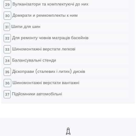
Вулканізатори та комплектуючі до них
29
Домкрати и ремкомплекты к ним
30
Шипи для шин
31
Для ремонту човнів матраців басейнів
32
Шиномонтажні верстати легкові
33
Балансувальні стенди
34
Діскоправи (сталевих і литих) дисків
35
Шиномонтажні верстати вантажні
36
Підйомники автомобільні
37