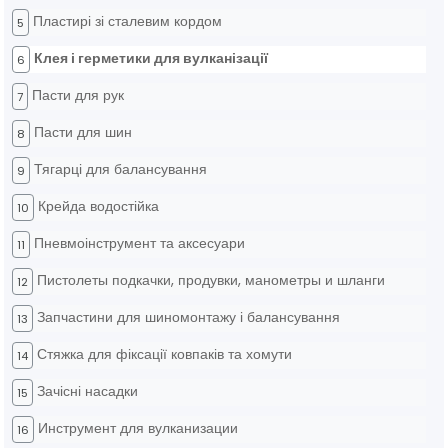
Пластирі зі сталевим кордом
5
Клея і герметики для вулканізації
6
Пасти для рук
7
Пасти для шин
8
Тягарці для балансування
9
Крейда водостійка
10
Пневмоінструмент та аксесуари
11
Пистолеты подкачки, продувки, манометры и шланги
12
Запчастини для шиномонтажу і балансування
13
Стяжка для фіксації ковпаків та хомути
14
Зачісні насадки
15
Инструмент для вулканизации
16