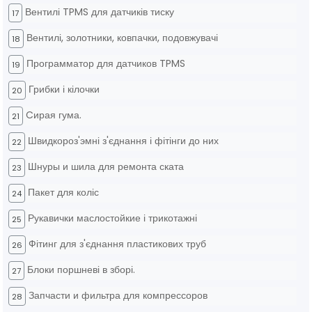
Вентилі TPMS для датчиків тиску
17
Вентилі, золотники, ковпачки, подовжувачі
18
Программатор для датчиков TPMS
19
Грибки і кілочки
20
Cирая гума.
21
Швидкороз'эмні з'єднання і фітінги до них
22
Шнуры и шила для ремонта ската
23
Пакет для коліс
24
Рукавички маслостойкие і трикотажні
25
Фітинг для з'єднання пластикових труб
26
Блоки поршневі в зборі.
27
Запчасти и фильтра для компрессоров
28